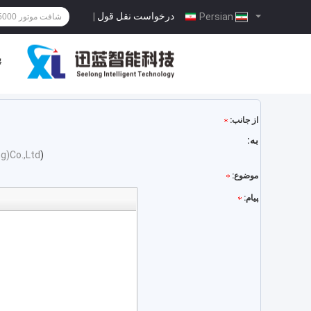
درخواست نقل قول
|
Persian
پ
از جانب:
به:
g)Co.,Ltd
)
موضوع:
پیام: