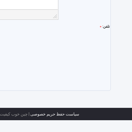
تلفن:
سیاست حفظ حریم خصوصی
| چین خوب کیفیت گ