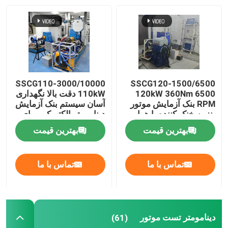
SSCG110-3000/10000
SSCG120-1500/6500
120kW 360Nm 6500
110kW دقت بالا نگهداری
RPM بنک آزمایش موتور
آسان سیستم بنک آزمایش
بنزین خنک کننده با هوا
دینامومتر الکتریکی برای
آزمایش عملکرد موتور
بهترین قیمت
بهترین قیمت
خانه
تماس با ما
تماس با ما
محصولات
دینامومتر تست موتور
(61)
درباره ما