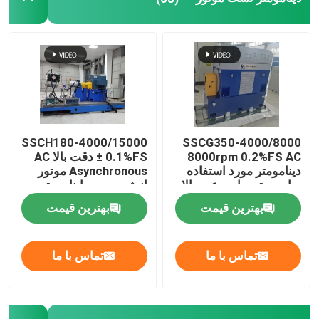
دینامومتر تست موتور
دینامومتر تست موتور
دینامومتر انتقال
SSCH180-4000/15000
SSCG350-4000/8000
8000rpm 0.2%FS AC
± 0.1%FS دقت بالا AC
دینامومتر مورد استفاده
Asynchronous موتور
دینامومتر AC
برای موتور با سرعت بالا
انرژی جدید داینامومتر
از ماشین
الکتریکی بنک آزمون
بهترین قیمت
بهترین قیمت
نیمکت تست پویا
تماس با ما
تماس با ما
دستگاه اندازه گیری مصرف سوخت
گشتاور سنج دیجیتال