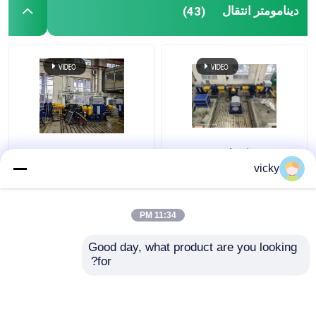
دینامومتر انتقال
(43)
میز تست موتور
سنسور فشار دقیق
تست نیمکت گیربکس
Seelong تکنولوژی
SSCD350-1800-4000
ماژول دستیابی اطلاعات قابل حمل
هوشمند خود تولید
سیستم تست دینامومتر
vicky
Sscd300-1000/3300
برقی برای محورهای
محور عملکرد آزمون بنچ
خودرو و گیربکس 350
کیلووات
اتصال سریع
11:34 PM
بهترین قیمت
بهترین قیمت
Good day, what product are you looking 
موتور محرک الکتریکی
for?
تماس با ما
تماس با ما
تهویه هوا Boost