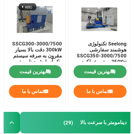
Seelong تکنولوژی
SSCG300-3000/7500
هوشمند سفارشی
300kW دقت بالا بسیار
SSCG350-3000/7500
مقرون به صرفه سیستم
350Kw موتور عملکرد
بنک آزمایش دینامومتر
Dyno بنک تست
الکتریکی برای آزمایش
بهترین قیمت
بهترین قیمت
عملکرد موتور EV
تماس با ما
تماس با ما
دینامومتر با سرعت بالا
(29)