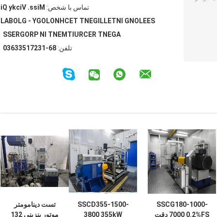
تماس با شخص:
Miss. Vicky Qi
SEELONG INTELLIGENT TECHNOLOGY - GLOBAL
AGENT RECRUITMENT IN PROGRESS
تلفن:
86-13271533630
SSCG180-1000-
SSCD355-1500-
تست دینامومتر
7000 0.2%FS دقت
3800 355kW
موتور بنزینی 132