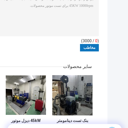
/ 3000)
0
(
سایر محصولات
بنک تست دینامومتر
45kW دیزل موتور
موتور بنزین 160kW
دینامومتر بنک آزمون