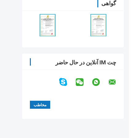
گواهی
چت IM آنلاین در حال حاضر