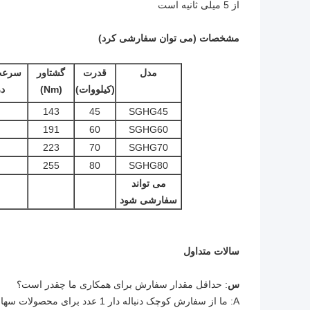
از 5 میلی ثانیه است
مشخصات (می توان سفارشی کرد)
مدل
قدرت
گشتاور
سرعت 
(کیلووات)
(Nm)
در
143
45
SGHG45
191
60
SGHG60
223
70
SGHG70
255
80
SGHG80
می تواند
سفارشی شود
سالات متداول
س
: حداقل مقدار سفارش برای همکاری ما چقدر است؟
A: ما از سفارش کوچک دنباله دار 1 عدد برای محصولات سهام پشتیبانی می کنیم.