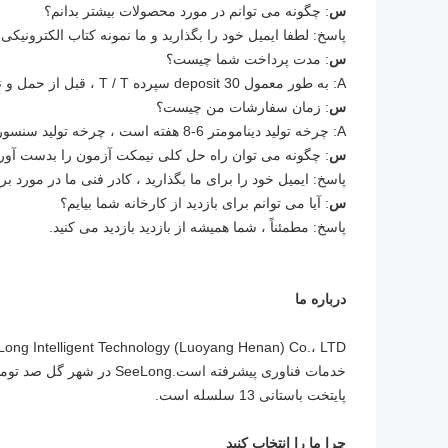
س
: چگونه می توانم در مورد محصولات بیشتر بدانم؟
پاسخ: لطفا ایمیل خود را بگذارید و ما نمونه کتاب الکترونیک
س
: مدت پرداخت شما چیست؟
A: به طور معمول 30 deposit سپرده T / T ، قبل از حمل و نقل به طور کامل پرداخت کنید.
س
: زمان سفارشات من چیست؟
A: چرخه تولید دینامومتر 6-8 هفته است ، چرخه تولید سنسور 2-3 هفته است ، سایر محصولات لطفا با ما تماس بگیرید.
س
: چگونه می توان راه حل کلی نیمکت آزمون را بدست آور
پاسخ: ایمیل خود را برای ما بگذارید ، کادر فنی ما در مورد بر
س
: آیا می توانم برای بازدید از کارخانه شما بیایم؟
پاسخ: مطمئناً ، شما همیشه از بازدید بازدید می کنید.
درباره ما
خدمات فناوری پیشرفته است.
پایتخت باستانی 13 سلسله است.
چرا ما را انتخاب کنید