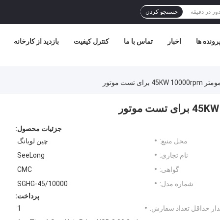
جستجو کردن
رونده ها
اخبار
تماس با ما
کنترل کیفیت
بازدید از کارخانه
ای تست موتور
جزئیات محصول:
محل منبع:
چین لویانگ
نام تجاری:
SeeLong
گواهی:
CMC
شماره مدل:
SGHG-45/10000
پرداخت:
ار حداقل تعداد سفارش:
1