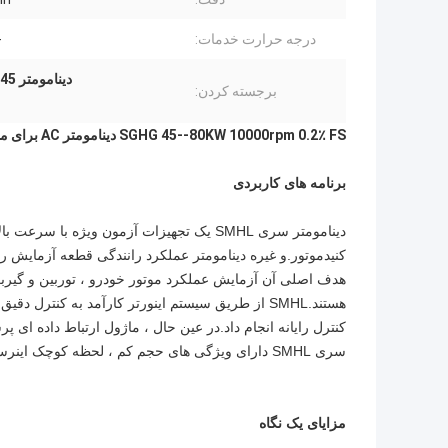
درجه حرارت خدمات:
-20 
دینامومتر 45 کیلو وات برای تست موتور
برجسته کردن:
SGHG 45--80KW 10000rpm 0.2٪ FS دینامومتر AC برای موتور پر سرعت ماشین سبک
برنامه های کاربردی
دینامومتر سری SMHL یک تجهیزات آزمون ویژه
کنید
موتور
.و غیره دینامومتر عملکرد رانندگی قطعه آزمایش را 
هدف اصلی آن آزمایش عملکرد موتور خودرو ، توربین و گیر
هستند.SMHL از طریق سیستم اینورتر کارآمد به کنت
کنترل رایانه انجام داد.در عین حال ، ماژول ارتباط داده ا
سری SMHL دارای ویژگی های حجم کم ، لحظه کوچک اینرسی ، خروجی گشتاور با سرعت کم و پاسخ دینامیکی بالا است.
مزایای یک نگاه