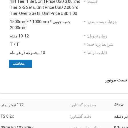
قیمت:
1st Tier: 1 Set, Unit Price USD 3.00 2nd
Tier: 2-5 Sets, Unit Price USD 2.00 3rd
Tier: Over 5 Sets, Unit Price USD 1.00
جزئیات بسته بندی:
جعبه چوبی 1500mmF * 1000mm *
2000mm
زمان تحویل:
10-12 هفته
شرایط پرداخت:
T / T
قابلیت ارائه:
10 مجموعه در هر ماه
مخاطب
45kw
محدوده گشتاور:
172 نیوتن متر
دقت گشتاور:
0.2٪ FS
0.1r / m
ولتاژ محاسبه شده:
380V 50 10٪ 50Hz