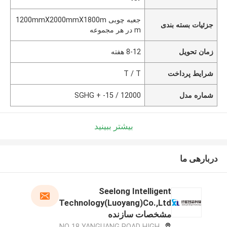
جعبه چوبی 1200mmX2000mmX1800m
جزئیات بسته بندی
m در هر مجموعه
زمان تحویل
8-12 هفته
شرایط پرداخت
T / T
شماره مدل
SGHG + -15 / 12000
بیشتر ببینید
دربارهی ما
Seelong Intelligent
Technology(Luoyang)Co.,Ltd
مشخصات سازنده
NO 18 YANGUANG ROAD HIGH