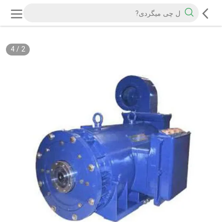
4
/
2