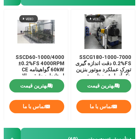
SSCD60-1000/4000
SSCG180-1000-7000
0.2%FS دقت اندازه گیری
±0.2%FS 4000RPM
تورک عملکرد موتور بنزین
60kW گواهینامه CE
بنک آزمایش دینامومتر
استاندارد دقيقی بالا
الکتریکی
سیستم بنک آزمون
بهترین قیمت
بهترین قیمت
دینامومتر الکتریکی برای
موتور دیزل
تماس با ما
تماس با ما
دینامومتر تست موتور
(68)