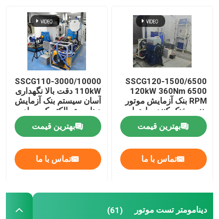
SSCG110-3000/10000
SSCG120-1500/6500
120kW 360Nm 6500
110kW دقت بالا نگهداری
RPM بنک آزمایش موتور
آسان سیستم بنک آزمایش
بنزین خنک کننده با هوا
دینامومتر الکتریکی برای
آزمایش عملکرد موتور
بهترین قیمت
بهترین قیمت
تماس با ما
تماس با ما
دینامومتر تست موتور
(61)