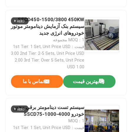
بازدید از کارخانه
SSCD450-1500/3800 450KW
سیستم بنک آزمایش دینامومتر موتور
خودروهای انرژی جدید
کنترل کیفیت
MOQ：1 مجموعه
قیمت：1st Tier: 1 Set, Unit Price USD
3.00 2nd Tier: 2-5 Sets, Unit Price USD
تماس با ما
2.00 3rd Tier: Over 5 Sets, Unit Price
USD 1.00
اخبار
بهترین قیمت
تماس با ما
پرونده ها
سیستم تست دینامومتر برقی محور
گشتاور دینامومتر
خودرو SSCD75-1000-4000
MOQ：1
قیمت：1st Tier: 1 Set, Unit Price USD
دینامومتر با سرعت بالا