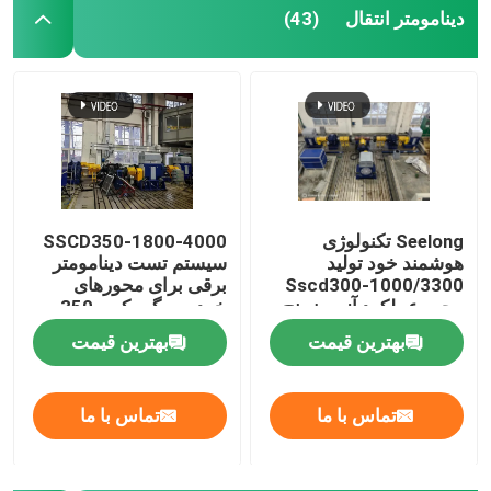
دینامومتر انتقال
(43)
Seelong تکنولوژی
SSCD350-1800-4000
هوشمند خود تولید
سیستم تست دینامومتر
Sscd300-1000/3300
برقی برای محورهای
محور عملکرد آزمون بنچ
خودرو و گیربکس 350
کیلووات
بهترین قیمت
بهترین قیمت
تماس با ما
تماس با ما