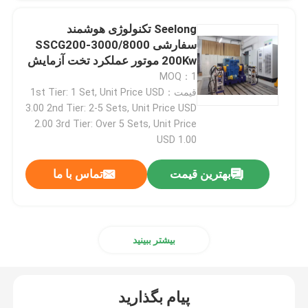
Seelong تکنولوژی هوشمند
میز تست موتور
سفارشی SSCG200-3000/8000
200Kw موتور عملکرد تخت آزمایش
سنسور فشار دقیق
Dyno
MOQ：1
قیمت：1st Tier: 1 Set, Unit Price USD
3.00 2nd Tier: 2-5 Sets, Unit Price USD
تست نیمکت گیربکس
2.00 3rd Tier: Over 5 Sets, Unit Price
USD 1.00
ماژول دستیابی اطلاعات قابل حمل
بهترین قیمت
تماس با ما
اتصال سریع
بیشتر ببینید
موتور محرک الکتریکی
تهویه هوا Boost
پیام بگذارید