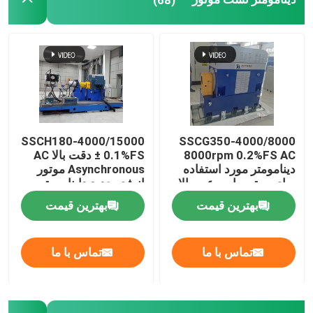
SSCH180-4000/15000
SSCG350-4000/8000
8000rpm 0.2%FS AC
± 0.1%FS دقت بالا AC
دینامومتر مورد استفاده
Asynchronous موتور
برای موتور با سرعت بالا
انرژی جدید داینامومتر
از ماشین
الکتریکی بنک آزمون
بهترین قیمت
بهترین قیمت
تماس با ما
تماس با ما