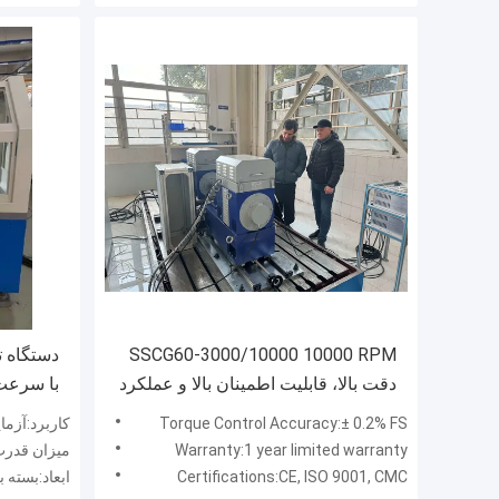
SSCG60-3000/10000 10000 RPM
دقت بالا، قابلیت اطمینان بالا و عملکرد
آسان درایو بنک آزمایش دینامومتر
اندازه‌گی
Torque Control Accuracy:± 0.2% FS
کاربرد:آزما
120-200 میلی‌متر
Warranty:1 year limited warranty
میزان قدرت:50 هر
Certifications:CE, ISO 9001, CMC
ابعاد:بسته