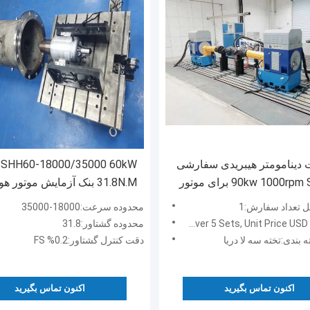
 دینامومتر هیبریدی سفارشی
SHH60-18000/35000 60kW
90kw 100 برای موتور
31.8N.M بنک آزمایش موتور ه
موتور توروبجکت
ل تعداد سفارش:1
محدوده سرعت:18000-35000
محدوده گشتاور:31.8
 بندی:تخته سه لا دریا
دقت کنترل گشتاور:0.2% FS
اکنون تماس بگیرید
اکنون تماس بگیرید