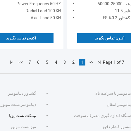
اپیمایی موتور توربوژت
داخلی 20-60mm
2-50000
Power Frequency:50 HZ
:11.5
Radial Load:100 KN
ور:0.2% FS
Axial Load:50 KN
اکنون تماس بگیرید
اکنون تماس بگیرید
>|
>>
7
6
5
4
3
2
1
<<
|<
Page 1 of 7
نامومتر با سرعت بالا
گشتاور دینامومتر
نامومتر انتقال
دینامومتر تست موتور
ستگاه اندازه گیری مصرف سوخت
نیمکت تست پویا
نسور فشار دقیق
میز تست موتور