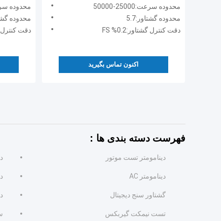
هواپیمایی موتور توربوژت
موتور هو
محدوده سرعت:25000-50000
محدوده سرعت:5000
محدوده گشتاور:5.7
محدوده گشتاور
دقت کنترل گشتاور:0.2% FS
دقت کنترل گشتا
اکنون تماس بگیرید
فهرست دسته بندی ها：
دینامومتر تست موتور
دی
دینامومتر AC
دی
گشتاور سنج دیجیتال
د
تست نیمکت گیربکس
س