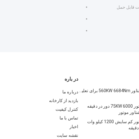
ات قابل حمل
در باره
دینامومتر گشتاور 560KW 6684Nm برای تعلیق
درباره ما
بازدید از کارخانه
دینامومتر موتور 75KW 6000 دور در دقیقه
کنترل کیفیت
تاور موتور
تماس با ما
دینامومتر موتور کم سایش 1200 کیلو وات
اخبار
نقشه سایت