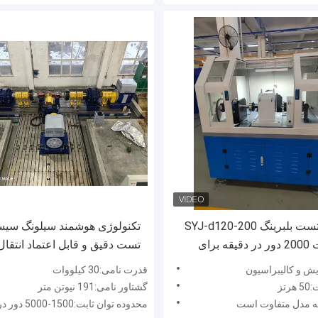
دستگاه تست بلبرینگ SYJ-d120-200
تکنولوژی هوشمند سیلونگ سیس
با سرعت 2000 دور در دقیقه برای
تست دقیق و قابل اعتماد انتقال
ری بلبرینگ‌ها با قطر داخلی
یش و کالیبراسیون
قدرت نامی:30 کیلووات
تز
گشتاور نامی:191 نیوتن متر
 به مدل متفاوت است
محدوده توان ثابت:1500-5000 دور در دقیقه