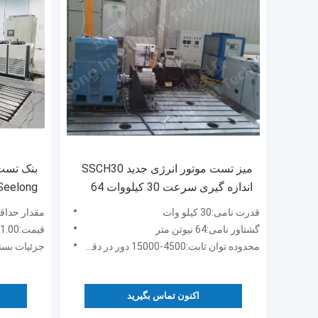
میز تست موتور انرژی جدید SSCH30
بنک تست
اندازه گیری سرعت 30 کیلووات 64
0rpm Seelong
نیوتن متر
قدرت نامی:30 کیلو وات
مقدار حداق
گشتاور نامی:64 نیوتن متر
قیمت:1st Tier: 1 Set, Unit Price USD 3.00 2nd Tier: 2-5 Sets, Unit Price USD 2.00 3rd Tier: Over 5 Sets, Unit Price USD 1.00
محدوده توان ثابت:4500-15000 دور در دقیقه
جزئیات بسته
اکنون تماس بگیرید