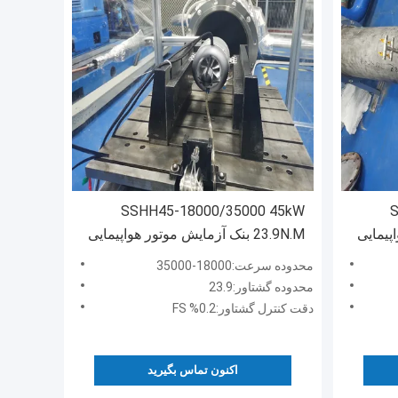
SSHH45-18000/35000 45kW
S
واپیمایی
23.9N.M بنک آزمایش موتور هواپیمایی
موتور توربوژت
محدوده سرعت:18000-35000
محدوده گشتاور:23.9
دقت کنترل گشتاور:0.2% FS
اکنون تماس بگیرید