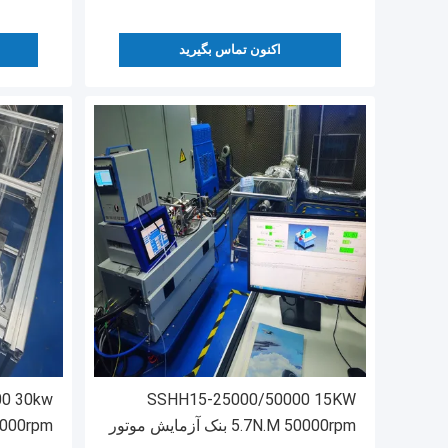
اکنون تماس بگیرید
0 30kw
SSHH15-25000/50000 15KW
5.7N.M 50000rpm بنک آزمایش موتور