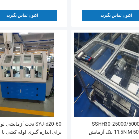
اکنون تماس بگیرید
اکنون تماس بگیرید
SSHH30-25000/5000
SYJ-d20-60 تخت آزمایشی
11.5N.M 50000rpm بنک آزمایش
برای اندازه گیری لوله کشی با 