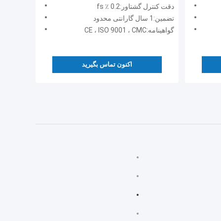
درایو بنک آزمایش دینامومتر
دقت کنترل گشتاور:0.2 ٪ fs
تضمین:1 سال گارانتی محدود
گواهینامه:CE ، ISO 9001 ، CMC
اکنون تماس بگیرید