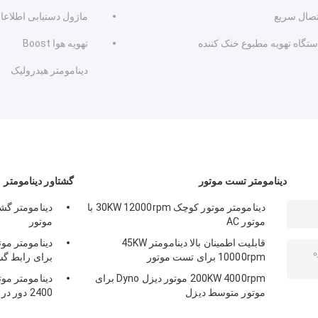
تصال سریع
ماژول دستیابی اطلاع
ستگاه تهویه مطبوع خنک کننده
تهویه هوا Boost
دینامومتر هیدرولیک
دینامومتر تست موتور
گشتاور دینامومتر
دینامومتر موتور کوچک 30KW 12000rpm با
موتور AC
موتور
قابلیت اطمینان بالا دینامومتر 45KW
10000rpm برای تست موتور
برای رابط گش
200KW 4000rpm موتور دیزل Dyno برای
موتور متوسط ​​دیزل
2400 دور در دقیقه