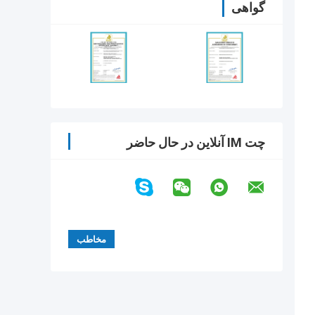
گواهی
چت IM آنلاین در حال حاضر