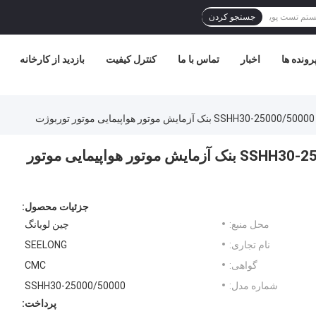
جستجو کردن
رونده ها
اخبار
تماس با ما
کنترل کیفیت
بازدید از کارخانه
ک آزمایش موتور هواپیمایی موتور توربوژت
SSHH30-25000/50000 30kw 11.5N.M 50000rpm بنک آزمایش موتور هواپیمایی موتور
جزئیات محصول:
محل منبع:
چین لویانگ
نام تجاری:
SEELONG
گواهی:
CMC
شماره مدل:
SSHH30-25000/50000
پرداخت: