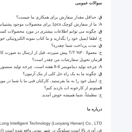
سوالات عمومی
ق
: حداقل مقدار سفارش برای همکاری ما چیست؟
A: ما از سفارش کوچک 1pcs برای محصولات موجود پشتیبانی می کنیم.
ق
: چگونه می توانم اطلاعات بیشتری در مورد محصولات کس
ج: لطفا ایمیل خود را بگذارید و ما کتاب نمونه الکترونیکی خو
ق
: مدت پرداخت شما چقدره؟
ج: معمولا ۳۰% T/T پیش سپرده، قبل از ارسال به صورت کامل پرداخت کنید.
ق
زمان تحویل سفارشات من چقدر است؟
A: چرخه تولید دینامومتر 6-8 هفته است، چرخه تولید سنسور 2-3 هفته است، سایر محصولات لطفا با ما تماس بگیرید.
ق
: چگونه ما به یک راه حل کلی از بنک آزمون؟
ج: ایمیل خود را به ما بفرستید، کارکنان فنی ما با شما در مو
ق
ميتونم از کارخونه ات بازدید کنم؟
ج: مطمئناً، شما همیشه خوش آمدید.
درباره ما
فن آوری بالا است.سيلونگ در شهر پيوني واقع شده است ((شخصيت پيو