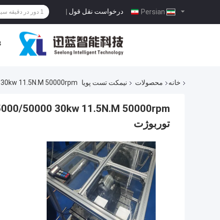
درخواست نقل قول
|
Persian
پ
خانه
محصولات
نیمکت تست پویا
SSHH30-25000/50000 30kw 11.5N.M 50000rpm بن
توربوژت