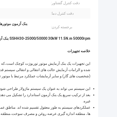
دقت کنترل گشتاور:
دقت کنترل دما:
بنک آزمون موتورهای هواپیمایی
برجسته کردن:
SSHH30-25000/50000 30kW 11.5N.m 50000rpm بنک آزمایش موتور هواپیمایی موتور توربوجت
خلاصه تجهیزات
این تجهیزات یک بنک آزمایش موتور توربوژت کوچک است،که ب
شده و الزامات آزمایش حالت های انتقالی و انتقالی سیستم قد
(شخصیت های گاز) و سایر آزمایشات عملکرد مرتبط با موتور ت
این سیستم می تواند به عنوان یک سیستم ماژولار طراحی شود.
بعد از ترکیب سریع یک بنک آزمون استاندارد را تشکیل می دهد 
غیره.
عملکردهای سیستم به طور معقول تقسیم شده اند. مناطق عملک
ها، منطقه اندازه گیری عرضه روغن و مصرف سوخت،منطقه آزم