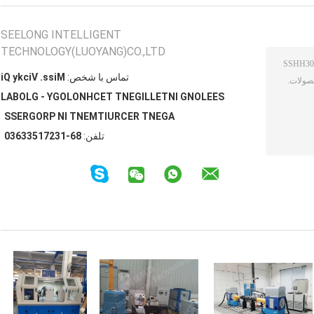
SEELONG INTELLIGENT
TECHNOLOGY(LUOYANG)CO.,LTD
تماس با شخص:
Miss. Vicky Qi
SEELONG INTELLIGENT TECHNOLOGY - GLOBAL
AGENT RECRUITMENT IN PROGRESS
تلفن:
86-13271533630