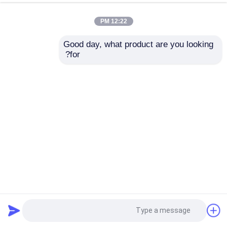
12:22 PM
Good day, what product are you looking 
for?
SSCG55-1500/6000 55kW 350Nm 6000 RPM سیستم بنک تست
موتور بنزین
میز تست موتور
2026-05-15
1194 بازدیدها