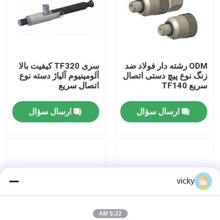
بازدید از کارخانه
کنترل کیفیت
ODM رشته دار فولاد ضد
سری TF320 کیفیت بالا
زنگ نوع پیچ دستی اتصال
آلومینیوم آلیاژ دسته نوع
سریع TF140
اتصال سریع
تماس با ما
ارسال سؤال
ارسال سؤال
اخبار
پرونده ها
vicky
گشتاور دینامومتر
دینامومتر با سرعت بالا
5:22 AM