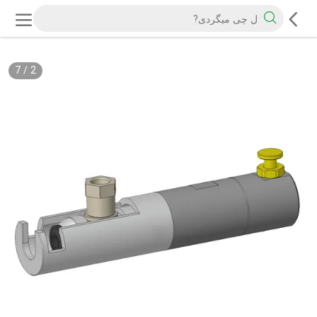
7
/
2