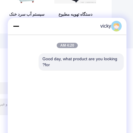
دستگاه تهویه مطبوع
سیستم آب سرد خنک
CMC 400KW با
هوا CMC 600KW
vicky
حلقه های کنترل
25kPA
4:20 AM
Good day, what product are you looking 
for?
پیغام بگذارید