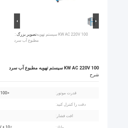
100 KW AC 220V سیستم تهویه
تصویر بزرگ :
مطبوع آب سرد
100 KW AC 220V سیستم تهویه مطبوع آب سرد
شرح
قدرت موتور:
<100 کیلووات
دقت را کنترل کنید:
افت فشار:
ولتاژ:
V ± 10٪