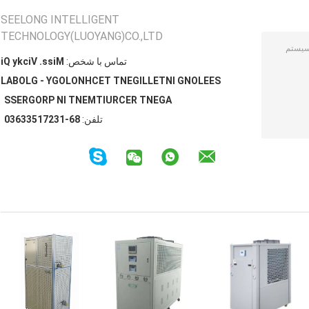
SEELONG INTELLIGENT
TECHNOLOGY(LUOYANG)CO.,LTD
تماس با شخص:
Miss. Vicky Qi
SEELONG INTELLIGENT TECHNOLOGY - GLOBAL
AGENT RECRUITMENT IN PROGRESS
تلفن:
86-13271533630