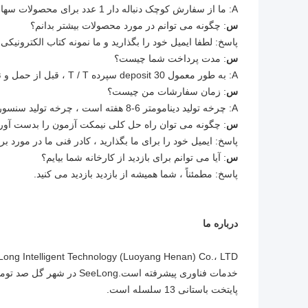
A: ما از سفارش کوچک دنباله دار 1 عدد برای محصولات سهام پشتیبانی می کنیم.
س
: چگونه می توانم در مورد محصولات بیشتر بدانم؟
پاسخ: لطفا ایمیل خود را بگذارید و ما نمونه کتاب الکترونیک
س
: مدت پرداخت شما چیست؟
A: به طور معمول 30 deposit سپرده T / T ، قبل از حمل و نقل به طور کامل پرداخت کنید.
س
: زمان سفارشات من چیست؟
A: چرخه تولید دینامومتر 6-8 هفته است ، چرخه تولید سنسور 2-3 هفته است ، سایر محصولات لطفا با ما تماس بگیرید.
س
: چگونه می توان راه حل کلی نیمکت آزمون را بدست آور
پاسخ: ایمیل خود را برای ما بگذارید ، کادر فنی ما در مورد بر
س
: آیا می توانم برای بازدید از کارخانه شما بیایم؟
پاسخ: مطمئناً ، شما همیشه از بازدید بازدید می کنید.
درباره ما
خدمات فناوری پیشرفته است.
پایتخت باستانی 13 سلسله است.