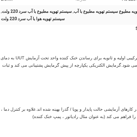
,
سیستم تهویه مطبوع با آب سرد 220 ولت
,
سیستم تهویه هوا با آب سرد 220 ولت
سیستم تهویه خنک کننده SeeLong L202009 با کنترل مدار ترکیبی اولیه و ثانویه برای رساندن خنک کننده واحد تحت آزمایش UUT به دمای
 می شود.گرمایش الکتریکی یکپارچه از پیش گرمایش پشتیبانی می کند و ثبات
کارهای آزمایشی حالت پایدار و پویا / گذرا بهینه شده اند.علاوه بر کنترل دما ،
ا فراهم می کند (به عنوان مثال رادیاتور ، پمپ خنک کننده)