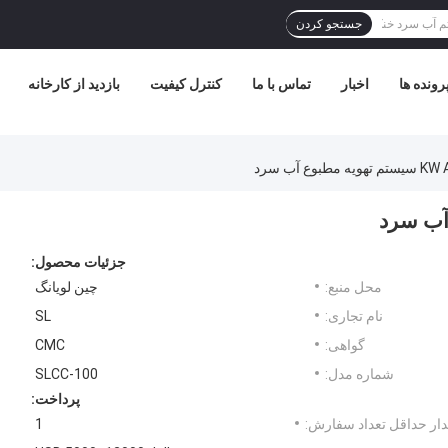
جستجو کردن
رونده ها
اخبار
تماس با ما
کنترل کیفیت
بازدید از کارخانه
جزئیات محصول:
محل منبع:
چین لویانگ
نام تجاری:
SL
گواهی:
CMC
شماره مدل:
SLCC-100
پرداخت:
ار حداقل تعداد سفارش:
1