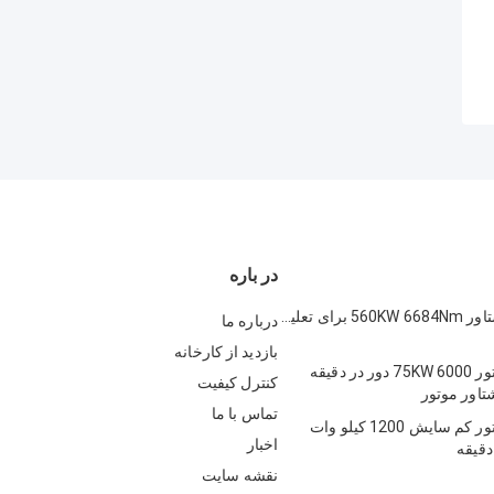
در باره
دینامومتر گشتاور 560KW 6684Nm برای تعلیق
درباره ما
بازدید از کارخانه
دینامومتر موتور 75KW 6000 دور در دقیقه
کنترل کیفیت
تاور موتور
تماس با ما
دینامومتر موتور کم سایش 1200 کیلو وات
اخبار
نقشه سایت