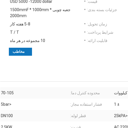
قیمت:
USD 5000 -12000 dollar
جزئیات بسته بندی:
جعبه چوبی 1500mmF * 1000mm *
2000mm
زمان تحویل:
5-8 هفته کار
شرایط پرداخت:
T / T
قابلیت ارائه:
10 مجموعه در هر ماه
مخاطب
محدوده کنترل دما:
70-105
± 1
فشار استفاده مجاز:
<5bar
<25kPA
قطر لوله:
DN100
AC 220
قدرت:
2.5KW