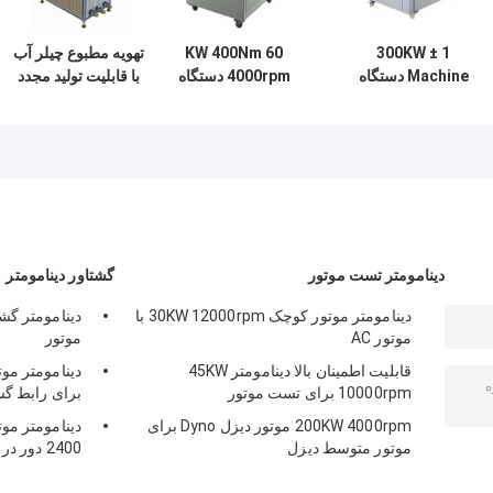
300KW ± 1
60 KW 400Nm
تهویه مطبوع چیلر آب
Machine دستگاه
4000rpm دستگاه
با قابلیت تولید مجدد
تهویه خنک کننده با
تهویه خنک کننده
بالا 600KW 105 105
اندازه گیری جریان
دینامومتر تست موتور
گشتاور دینامومتر
دینامومتر موتور کوچک 30KW 12000rpm با
موتور AC
موتور
قابلیت اطمینان بالا دینامومتر 45KW
10000rpm برای تست موتور
برای رابط گش
200KW 4000rpm موتور دیزل Dyno برای
موتور متوسط ​​دیزل
2400 دور در دقیقه