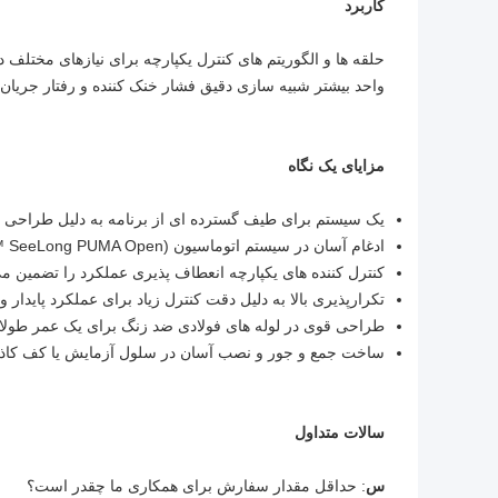
کاربرد
حلقه ها و الگوریتم های کنترل یکپارچه برای نیازهای مختلف در 
واحد بیشتر شبیه سازی دقیق فشار خنک کننده و رفتار جریان ر
مزایای یک نگاه
یک سیستم برای طیف گسترده ای از برنامه به دلیل طراحی مد
ادغام آسان در سیستم اتوماسیون (SeeLong PUMA Open ™) با رابط کاربری دستگاه راحت (ActiveLink)
کنترل کننده های یکپارچه انعطاف پذیری عملکرد را تضمین می
تکرارپذیری بالا به دلیل دقت کنترل زیاد برای عملکرد پایدار و
طراحی قوی در لوله های فولادی ضد زنگ برای یک عمر طولانی و
ساخت جمع و جور و نصب آسان در سلول آزمایش یا کف کاذب
سالات متداول
س
: حداقل مقدار سفارش برای همکاری ما چقدر است؟