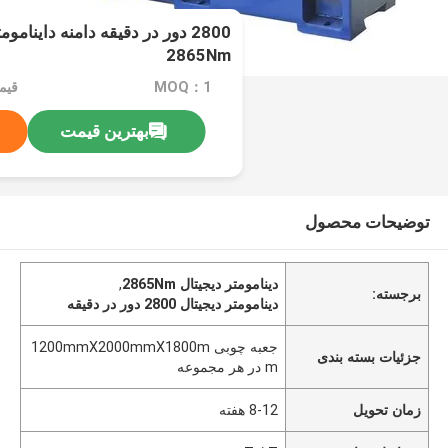
2800 دور در دقیقه دامنه داینام
2865Nm
MOQ：1
بهترین قیمت
توضیحات محصول
دینامومتر دیجیتال 2865Nm
,
برجسته:
دینامومتر دیجیتال 2800 دور در دقیقه
جعبه چوبی 1200mmX2000mmX1800m
جزئیات بسته بندی
m در هر مجموعه
زمان تحویل
8-12 هفته