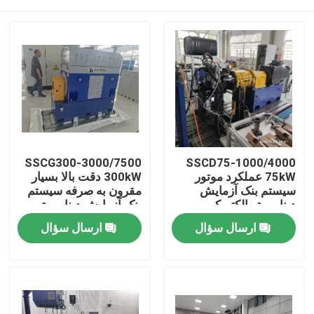
SSCG300-3000/7500
SSCD75-1000/4000
75kW عملکرد موتور
300kW دقت بالا بسیار
سیستم بنک آزمایش
مقرون به صرفه سیستم
دینامومتر الکتریکی
بنک آزمایش دینامومتر
الکتریکی برای آزمایش
خانه
ارسال سؤال
ارسال سؤال
عملکرد موتور EV
محصولات
درباره ما