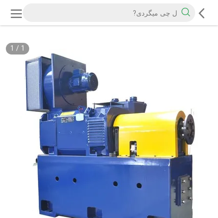
1
/
1