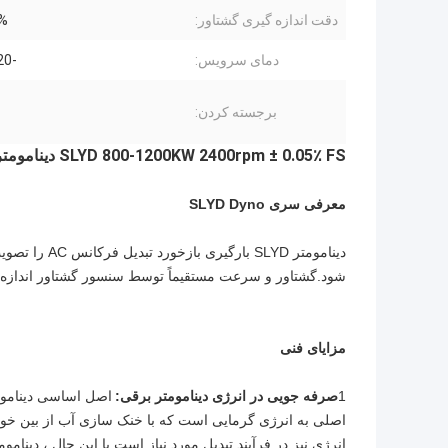
دقت اندازه گیری گشتاور:
FS
دمای سرویس:
-20 تا 45 ℃
برجسته کردن:
SLYD 800-1200KW 2400rpm ± 0.05٪ FS دینامومتر دینامیک بالا و گشتاور بالا
معرفی سری SLYD Dyno
شود.گشتاور و سرعت مستقیماً توسط سنسور گشتاور اندازه
مزایای فنی
1
صرفه جویی در انرژی دینامومتر برقی:
اصل اساسی دیناموم
اصلی به انرژی گرمایی است که با خنک سازی آب از بین خ
انرژی نیز در فرآیند تبدیل مورد نیاز است.با این حال ، دینا