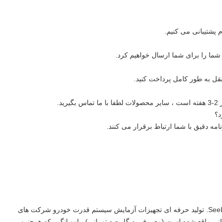
ی شما را برای شما ارسال خواهیم کرد.
د؟
نامه دقیق با شما ارتباط برقرار می کنند.
SeeLong Intelligent Technology (Luoyang Henan) Co.، LTD. تولید حرفه ای تجهیزات آزمایش سیستم قدرت خودرو شرکت های
SeeLong در شهر گل صد تومانی واقع شده است (معروف به گل صد تومانی) - لوویانگ ، که همچنین