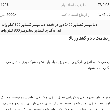
0.05% 
ظرفیت اضافه بار:
120%
از ارتفاع استفاده کنید:
<2000 متر
دینامومتر گشتاور 2400 دور در دقیقه
,
دینامومتر گشتاور 800 کیلو وات
,
اندازه گیری گشتاور دینامومتر 800 کیلو وات
دینامومتر SLYD بارگیری بازخورد تبدیل فرکانس AC را تصویب می کند و انرژی بارگیری از طریق مولد بار AC به شبکه برق منتقل می
 گیری می شوند.
تر جریان هیدرولیکی و گردابی تبدیل انرژی مکانیکی تولید شده توسط محرک
واهد رفت.انرژی تولید شده توسط محرک اصلی قابل بازیابی نیست و مصرف
مومتر الکتریکی می تواند انرژی مکانیکی تولید شده توسط محرک اصلی را به