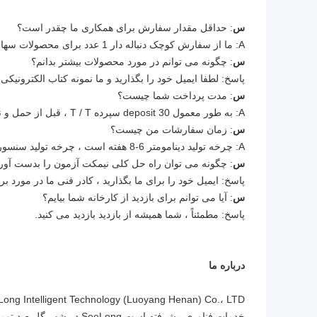
س
: حداقل مقدار سفارش برای همکاری ما چقدر است؟
A: ما از سفارش کوچک دنباله دار 1 عدد برای محصولات سهام پشتیبانی می کنیم.
س
: چگونه می توانم در مورد محصولات بیشتر بدانم؟
پاسخ: لطفا ایمیل خود را بگذارید و ما نمونه کتاب الکترونیک
س
: مدت پرداخت شما چیست؟
A: به طور معمول 30 deposit سپرده T / T ، قبل از حمل و نقل به طور کامل پرداخت کنید.
س
: زمان سفارشات من چیست؟
A: چرخه تولید دینامومتر 6-8 هفته است ، چرخه تولید سنسور 2-3 هفته است ، سایر محصولات لطفا با ما تماس بگیرید.
س
: چگونه می توان راه حل کلی نیمکت آزمون را بدست آور
پاسخ: ایمیل خود را برای ما بگذارید ، کادر فنی ما در مورد بر
س
: آیا می توانم برای بازدید از کارخانه شما بیایم؟
پاسخ: مطمئناً ، شما همیشه از بازدید بازدید می کنید.
درباره ما
خدمات فناوری پیشرفته است.