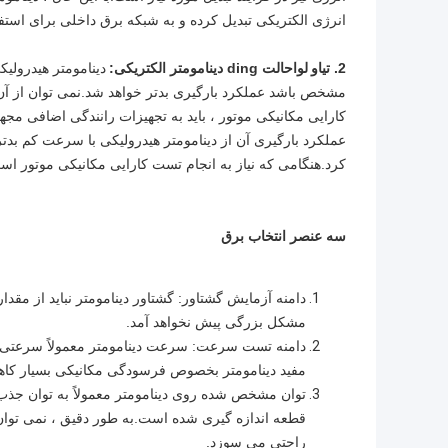
انرژی الکتریکی تبدیل کرده و به شبکه برق داخلی برای استفا
2. تی
او لوا
حالت ding دینامومتر الکتریکی:
دینامومتر هیدرول
مشخص باشد عملکرد بارگیری بدتر خواهد شد.نمی توان از آن
کارایی مکانیکی موتور ، باید به تجهیزات رانندگی اضافی مجهز
عملکرد بارگیری آن از دینامومتر هیدرولیکی با سرعت کم بدت
کرد.هنگامی که نیاز به انجام تست کارایی مکانیکی موتور ا
سه عنصر انتخاب برق
دامنه آزمایش گشتاور: گشتاور دینامومتر نباید از مقدا
مشکل بزرگی پیش نخواهد آمد.
دامنه تست سرعت: سرعت دینامومتر معمولاً سرعتی ا
مفید دینامومتر بخصوص فرسودگی مکانیکی بسیار کاه
توان مشخص شده روی دینامومتر معمولاً به توان جذب 
قطعه اندازه گیری شده است.به طور دقیق ، نمی توان 
راحتی می سوزد.