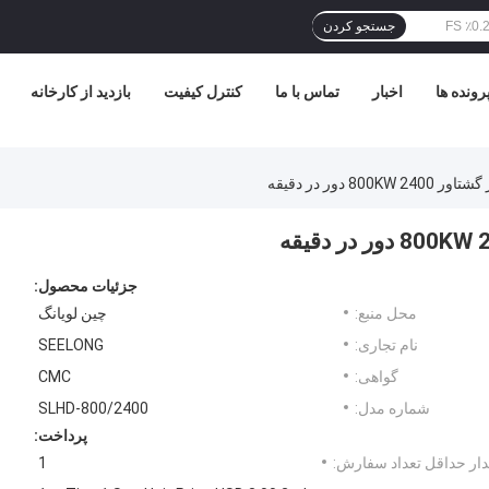
جستجو کردن
رونده ها
اخبار
تماس با ما
کنترل کیفیت
بازدید از کارخانه
جزئیات محصول:
محل منبع:
چین لویانگ
نام تجاری:
SEELONG
گواهی:
CMC
شماره مدل:
SLHD-800/2400
پرداخت:
ار حداقل تعداد سفارش:
1