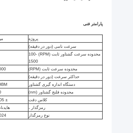
پارامتر فنی
پروژه
مو
سرعت نامی (دور در دقیقه)
محدوده سرعت گشتاور ثابت (RPM) 100-
1500
محدوده سرعت ثابت (RPM)
000
حداکثر سرعت (دور در دقیقه)
دستگاه اندازه گیری گشتاور
HBM ، آلم
محدوده فلنج گشتاور (nm)
0
کلاس دقت
± 0.05 F FS
رمزگذار ،
هایدنام
نوع رمزگذار
024