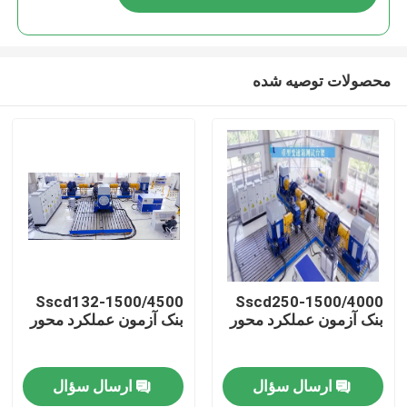
محصولات توصیه شده
خانه
Sscd132-1500/4500
Sscd250-1500/4000
بنک آزمون عملکرد محور
بنک آزمون عملکرد محور
محصولات
ارسال سؤال
ارسال سؤال
درباره ما