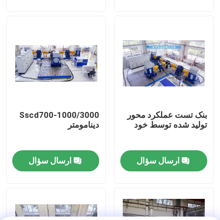
بازدید از کارخانه
کنترل کیفیت
تماس با ما
بنک تست عملکرد محور
Sscd700-1000/3000
اخبار
تولید شده توسط خود
دینامومتر
پرونده ها
ارسال سؤال
ارسال سؤال
گشتاور دینامومتر
دینامومتر با سرعت بالا