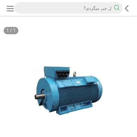
1
/
1