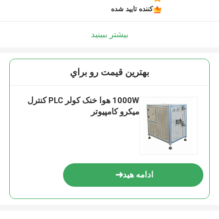
کننده تایید شده
بیشتر ببینید
بهترين قيمت رو براي
1000W هوا خنک کولر PLC کنترل
میکرو کامپیوتر
ادامه هید