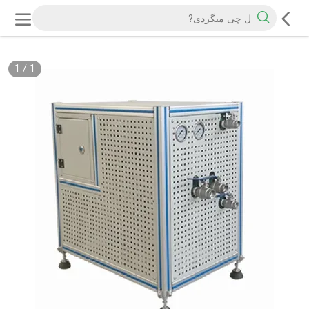
1
/
1