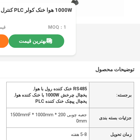
1000W هوا خنک کولر PLC کنترل میکرو کامپیوتر
MOQ：1
بهترین قیمت
توضیحات محصول
RS485 خنک کننده رول با هوا
,
برجسته:
یخچال چرخش 1000W با خنک کننده هوا
,
یخچال پیچک خنک کننده PLC
جعبه چوبی 1500mmF * 1000mm * 200
جزئیات بسته بندی
0mm
زمان تحویل
5-8 هفته