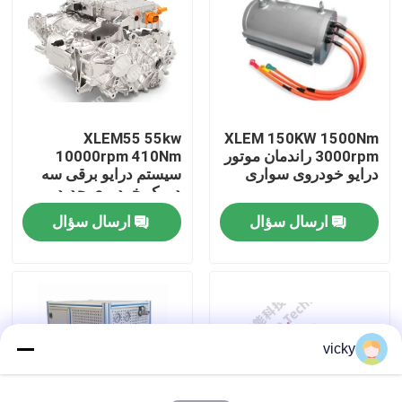
بازدید از کارخانه
کنترل کیفیت
XLEM55 55kw
XLEM 150KW 1500Nm
3000rpm راندمان موتور
10000rpm 410Nm
تماس با ما
درایو خودروی سواری
سیستم درایو برقی سه
در یک خودروی جدید
انرژی درایو و سیستم
ارسال سؤال
ارسال سؤال
اخبار
درایو الکتریکی
پرونده ها
گشتاور دینامومتر
vicky
دینامومتر با سرعت بالا