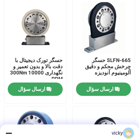
بازدید از کارخانه
کنترل کیفیت
تماس با ما
SLFN-665 حسگر
حسگر تورک دیجیتال با
چرخش محکم و دقیق
دقت بالا و بدون تعمیر و
آلومینیوم آنودیزه
نگهداری 300Nm 10000
اخبار
RPM
ارسال سؤال
ارسال سؤال
پرونده ها
گشتاور دینامومتر
vicky
دینامومتر با سرعت بالا