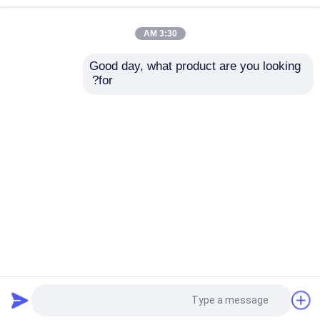
3:30 AM
دینامومتر تست موتور
Good day, what product are you looking 
SLFN-663 حسگر
سرعت بالا 1000Nm
for?
دینامومتر تست موتور
گشتاور دقیق بالا
0.1% FS فلنج سنسور
تورک برای آزمایش
سیستم پویا
دینامومتر انتقال
ارسال سؤال
ارسال سؤال
دینامومتر AC
خانه
دربارهی ما
تماس با ما
Desktop Site
نقشه سایت
Privacy Policy
نیمکت تست پویا
دستگاه اندازه گیری مصرف سوخت
کیفیت
گشتاور دینامومتر
کارخانه چین.Copyright ©
2026 Seelong Intelligent
Technology(Luoyang)Co.,Ltd. All Rights
گشتاور سنج دیجیتال
Reserved.