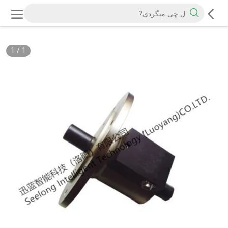
1
/
1