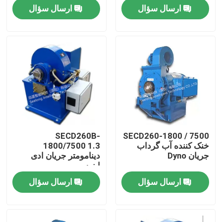
Bench
Bench
ارسال سؤال
ارسال سؤال
بازدید از کارخانه
کنترل کیفیت
تماس با ما
اخبار
SECD260B-
SECD260-1800 / 7500
خنک کننده آب گرداب
1800/7500 1.3
پرونده ها
جریان Dyno
دینامومتر جریان ادی
اینرسی
ارسال سؤال
ارسال سؤال
گشتاور دینامومتر
دینامومتر با سرعت بالا