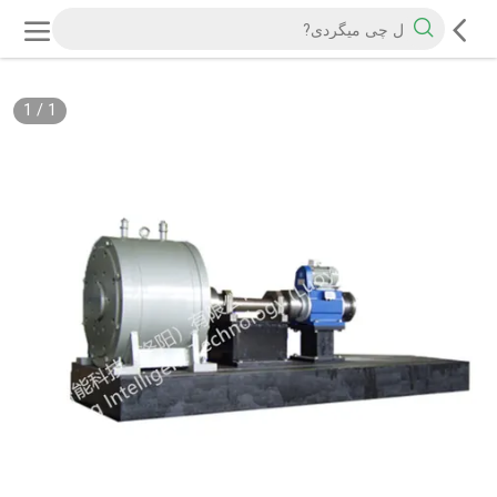
1
/
1