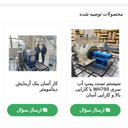
محصولات توصیه شده
سیستم تست پمپ آب
کار آسان بنک آزمایش
سری WH700 با کارایی
دینامومتر
خانه
بالا و کارایی آسان
محصولات
ارسال سؤال
ارسال سؤال
درباره ما