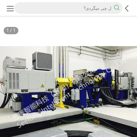
1
/
1