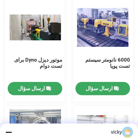
بازدید از کارخانه
کنترل کیفیت
تماس با ما
6000 نانومتر سیستم
موتور دیزل Dyno برای
تست پویا
تست دوام
اخبار
ارسال سؤال
ارسال سؤال
پرونده ها
گشتاور دینامومتر
vicky
دینامومتر با سرعت بالا