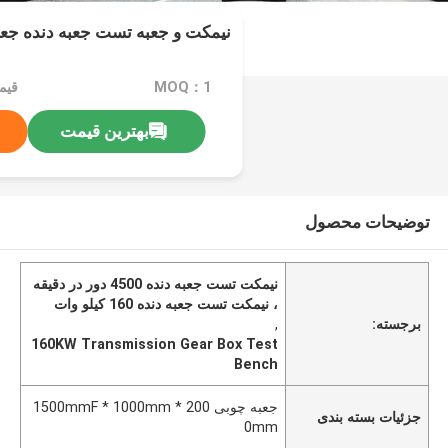
نیمکت و جعبه تست جعبه دنده جعب
MOQ：1
بهترین قیمت
توضیحات محصول
نیمکت تست جعبه دنده 4500 دور در دقیقه
، نیمکت تست جعبه دنده 160 کیلو وات
برجسته:
,
160KW Transmission Gear Box Test
Bench
جعبه چوبی 1500mmF * 1000mm * 200
جزئیات بسته بندی
0mm