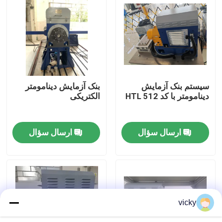
بازدید از کارخانه
کنترل کیفیت
سیستم بنک آزمایش
بنک آزمایش دینامومتر
تماس با ما
دینامومتر با کد HTL 512
الکتریکی
اخبار
ارسال سؤال
ارسال سؤال
پرونده ها
گشتاور دینامومتر
vicky
دینامومتر با سرعت بالا