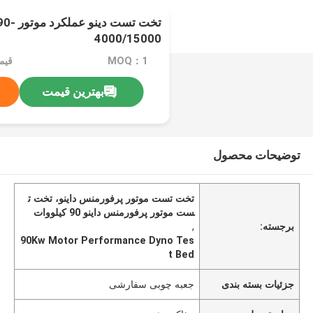
تخت تست 
4000/15000
MOQ：1
بهترین قیمت
توضیحات محصول
تخت تست موتور پرفورمنس داینو، تخت ت
ست موتور پرفورمنس داینو 90 کیلووات
برجسته:
,
90Kw Motor Performance Dyno Tes
t Bed
جزئیات بسته بندی
جعبه چوبی سفارشی