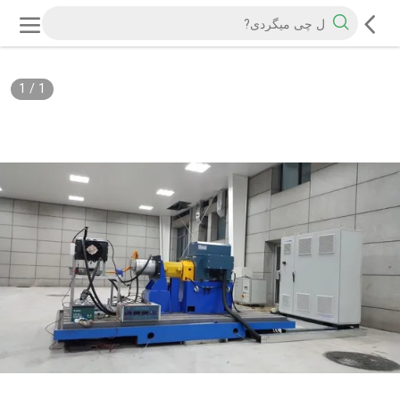
1
/
1