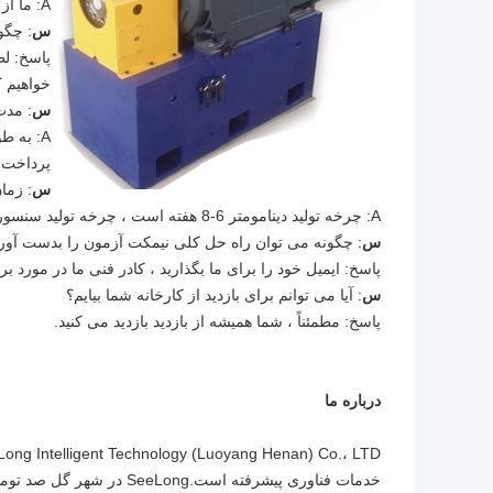
A: ما از سفارش کوچک دنباله دار 1 عدد برای محصولات سهام پشتیبانی می کنیم.
س
: چگو
پاسخ: لط
خواهیم ک
س
: مد
پرداخت ک
س
: زم
A: چرخه تولید دینامومتر 6-8 هفته است ، چرخه تولید سنسور 2-3 هفته است ، سایر محصولات لطفا با ما تماس بگیرید.
س
: چگونه می توان راه حل کلی نیمکت آزمون را بدست آور
پاسخ: ایمیل خود را برای ما بگذارید ، کادر فنی ما در مورد بر
س
: آیا می توانم برای بازدید از کارخانه شما بیایم؟
پاسخ: مطمئناً ، شما همیشه از بازدید بازدید می کنید.
درباره ما
خدمات فناوری پیشرفته است.