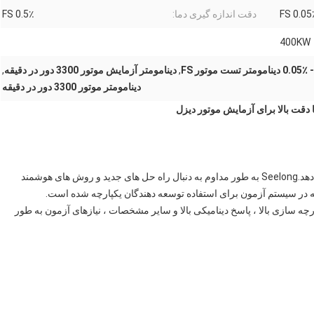
0.05٪ 
دقت اندازه گیری دما:
0.5٪ FS
400KW
تست موتور FS
,
دینامومتر آزمایش موتور 3300 دور در دقیقه
,
دینامومتر موتور 3300 دور در دقیقه
فرایند توسعه موتور باید چالش وسایل نقلیه پیچیده را افزایش دهد.Seelong به طور مداوم به دنبال راه حل های جدید و روش های هوشمند
ه در سیستم آزمون برای استفاده توسعه دهندگان یکپارچه شده است.
مینان بالا ، یکپارچه سازی بالا ، پاسخ دینامیکی بالا و سایر مشخصات ، نیازهای آزمون به طور