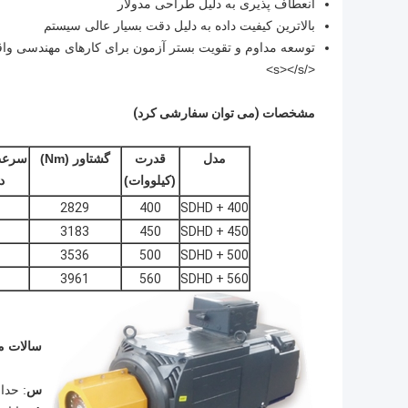
انعطاف پذیری به دلیل طراحی مدولار
بالاترین کیفیت داده به دلیل دقت بسیار عالی سیستم
توسعه مداوم و تقویت بستر آزمون برای کارهای مهندسی واقع
</s></s>
مشخصات (می توان سفارشی کرد)
مدل
قدرت
گشتاور (Nm)
سرعت 
(کیلووات)
د
2829
400
SDHD + 400
3183
450
SDHD + 450
3536
500
SDHD + 500
3961
560
SDHD + 560
سالات م
س
: حدا