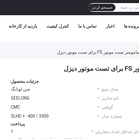
جستجو کردن
رونده ها
اخبار
تماس با ما
کنترل کیفیت
بازدید از کارخانه
جزئیات محصول:
محل منبع:
چین لویانگ
نام تجاری:
SEELONG
گواهی:
CMC
شماره مدل:
SLHD + -400 / 3300
پرداخت:
ار حداقل تعداد سفارش:
1