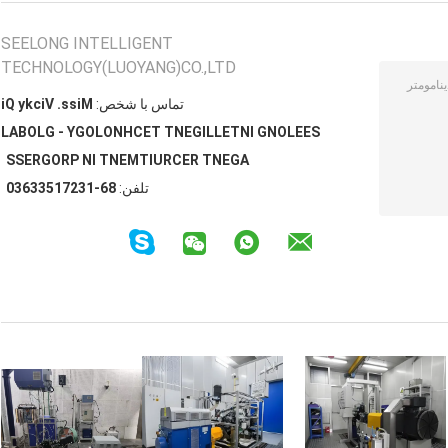
SEELONG INTELLIGENT
TECHNOLOGY(LUOYANG)CO.,LTD
تماس با شخص:
Miss. Vicky Qi
SEELONG INTELLIGENT TECHNOLOGY - GLOBAL
AGENT RECRUITMENT IN PROGRESS
تلفن:
86-13271533630