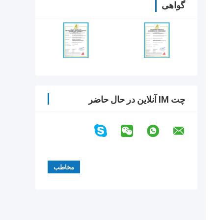
گواهی
چت IM آنلاین در حال حاضر