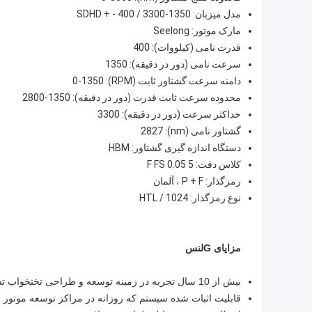
مدل میزبان: SDHD + - 400 / 3300-1350
مارک موتور: Seelong
قدرت نامی (کیلووات): 400
سرعت نامی (دور در دقیقه): 1350
دامنه سرعت گشتاور ثابت (RPM): 0-1350
محدوده سرعت ثابت قدرت (دور در دقیقه): 1350-2800
حداکثر سرعت (دور در دقیقه): 3300
گشتاور نامی (nm): 2827
دستگاه اندازه گیری گشتاور: HBM
کلاس دقت: 5 0.05 F FS
رمزگذار: P + F ، آلمان
نوع رمزگذار: HTL / 1024
مزایای G
لنس
بیش از 10 سال تجربه در زمینه توسعه و طراحی تختخواب تست اتوماتیک موتور و امکانات آزمایش
قابلیت اثبات شده سیستم که روزانه در مراکز توسعه موتور SeeLong --- در سراسر جهان استفاده می شود