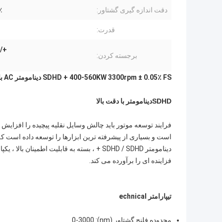
دقت اندازه گیری گشتاور:
FS
قدرت:
+/- 0.05٪ دینامومتر 
برجسته کردن:
SDHD + 400-560KW 3300rpm ± 0.05٪ FS دینامومتر AC با دقت بالا برای آزمایش موتور دیزل
SDHD
دینامومتر با دقت بالا
است و بسیاری از پیشرفته ترین ابزارها را توسعه داده است ک
دینامومتر SDHD / SDHD + ، بسته به قابلیت اط
فزاینده ای را برآورده می کند.
تی
پارامتر echnical
محدوده فلنج گشتاور (nm): 0-3000