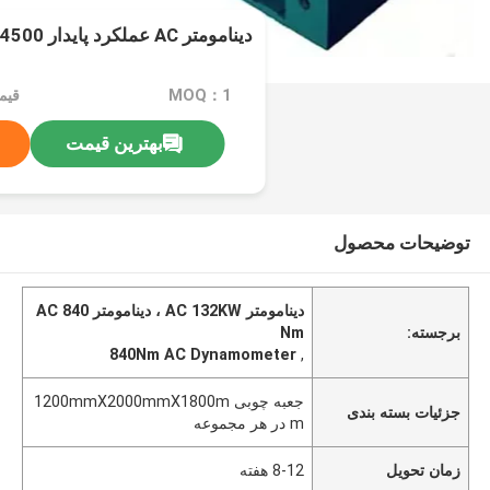
دینامومتر AC عملکرد پایدار SSCD132-1500 / 4500
MOQ：1
بهترین قیمت
توضیحات محصول
دینامومتر AC 132KW ، دینامومتر AC 840
برجسته:
Nm
840Nm AC Dynamometer
,
جعبه چوبی 1200mmX2000mmX1800m
جزئیات بسته بندی
m در هر مجموعه
زمان تحویل
8-12 هفته