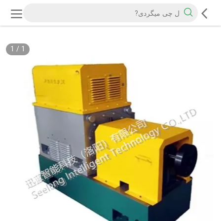
1
/
1