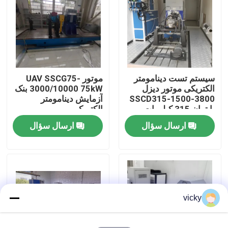
بازدید از کارخانه
کنترل کیفیت
سیستم تست دینامومتر
موتور UAV SSCG75-
الکتریکی موتور دیزل
3000/10000 75kW بنک
تماس با ما
SSCD315-1500-3800
آزمایش دینامومتر
با توان 315 کیلووات
الکتریکی
ارسال سؤال
ارسال سؤال
اخبار
پرونده ها
گشتاور دینامومتر
vicky
دینامومتر با سرعت بالا