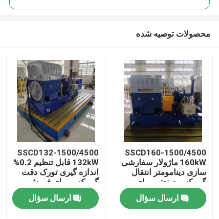
محصولات توصیه شده
SSCD132-1500/4500
SSCD160-1500/4500
خانه
160kW ماژولار سفارشی
132kW قابل تنظیم 0.2%
سازی دینامومتر انتقال
اندازه گیری تورک دقت
گیربکس صنعتی برای
گیربکس برای فروش
محصولات
فروش
ارسال سؤال
ارسال سؤال
درباره ما