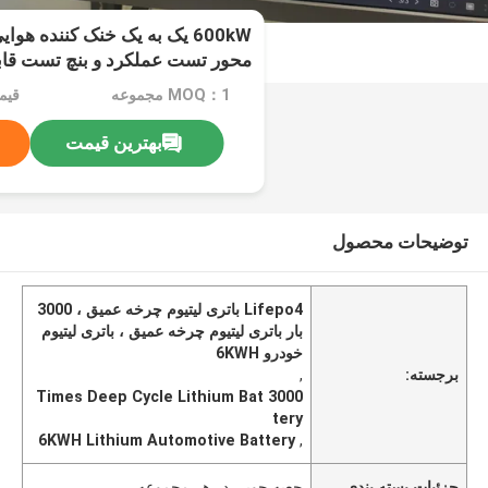
600kW یک به یک خنک کننده هو
محور تست عملکرد و بنچ تست قاب
MOQ：1 مجموعه
بهترین قیمت
توضیحات محصول
Lifepo4 باتری لیتیوم چرخه عمیق ، 3000
بار باتری لیتیوم چرخه عمیق ، باتری لیتیوم
خودرو 6KWH
برجسته:
,
3000 Times Deep Cycle Lithium Bat
tery
6KWH Lithium Automotive Battery
,
جزئیات بسته بندی
جعبه چوبی در هر مجموعه