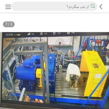
7
/
2