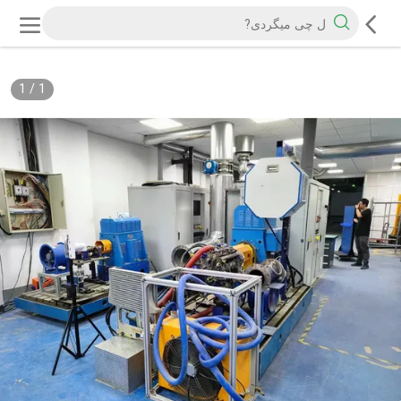
1
/
1