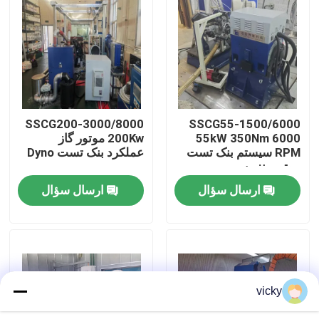
بازدید از کارخانه
کنترل کیفیت
SSCG200-3000/8000
SSCG55-1500/6000
تماس با ما
55kW 350Nm 6000
200Kw موتور گاز
RPM سیستم بنک تست
عملکرد بنک تست Dyno
موتور بنزین
اخبار
ارسال سؤال
ارسال سؤال
پرونده ها
گشتاور دینامومتر
vicky
دینامومتر با سرعت بالا